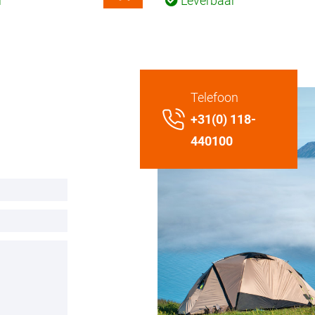
r
Leverbaar
Telefoon
+31(0) 118-
440100