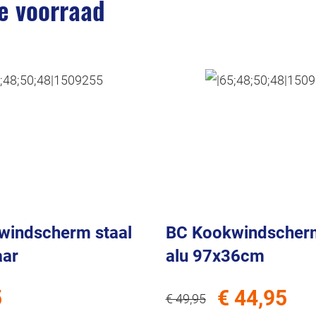
e voorraad
windscherm staal
BC Kookwindscher
aar
alu 97x36cm
5
€ 44,95
€ 49,95