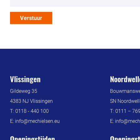
Verstuur
Vlissingen
Noordwell
Gildeweg 35
Bouwmanswe
4383 NJ Vlissingen
SN Noordwell
T:
0118 - 440 100
T:
0111 – 76
E:
info@mechielsen.eu
E:
info@mechi
Openingstijden
Openingst