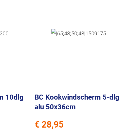
m 10dlg
BC Kookwindscherm 5-dlg
alu 50x36cm
€ 28,95