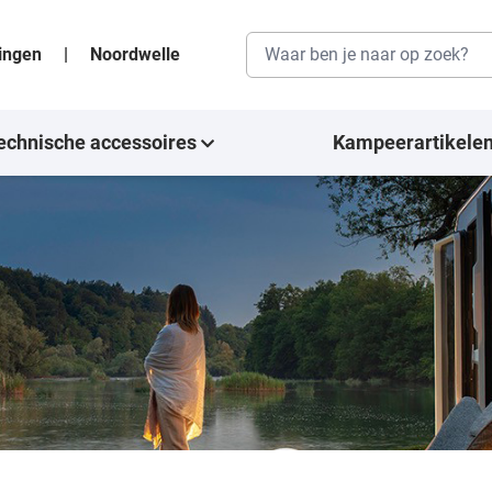
singen
|
Noordwelle
echnische accessoires
Kampeerartikele