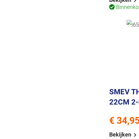
Binnenkor
SMEV T
22CM 2
€ 34,9
Bekijken