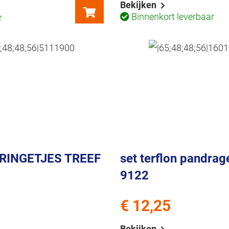
Bekijken
Binnenkort leverbaar
r
RINGETJES TREEF
set terflon pandra
9122
€ 12,25
Bekijken