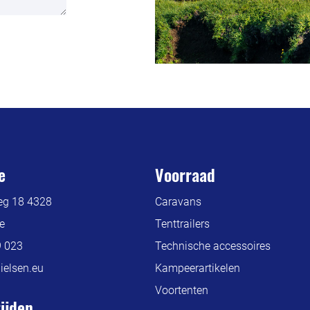
e
Voorraad
g 18 4328
Caravans
e
Tenttrailers
9 023
Technische accessoires
elsen.eu
Kampeerartikelen
Voortenten
ijden