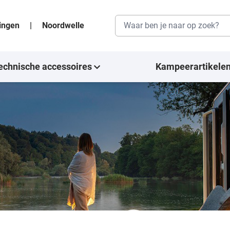
singen
|
Noordwelle
echnische accessoires
Kampeerartikele