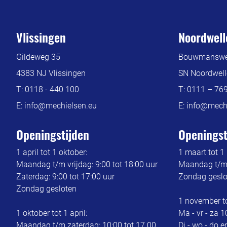
Vlissingen
Noordwell
Gildeweg 35
Bouwmanswe
4383 NJ Vlissingen
SN Noordwell
T:
0118 - 440 100
T:
0111 – 76
E:
info@mechielsen.eu
E:
info@mechi
Openingstijden
Openingst
1 april tot 1 oktober:
1 maart tot 1
Maandag t/m vrijdag: 9:00 tot 18:00 uur
Maandag t/m z
Zaterdag: 9:00 tot 17:00 uur
Zondag geslo
Zondag gesloten
1 november to
1 oktober tot 1 april:
Ma - vr - za 1
Maandag t/m zaterdag: 10:00 tot 17.00
Di - wo - do 