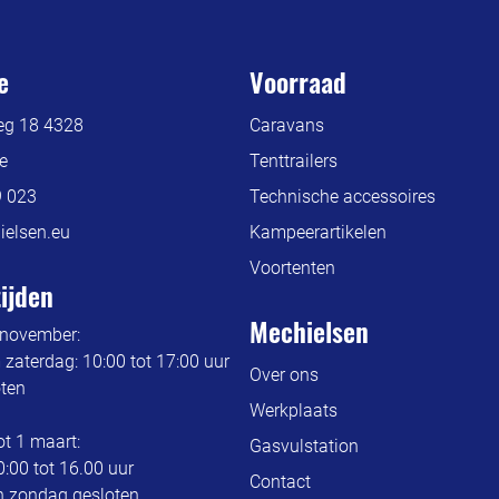
e
Voorraad
g 18 4328
Caravans
e
Tenttrailers
9 023
Technische accessoires
elsen.eu
Kampeerartikelen
Voortenten
ijden
Mechielsen
 november:
aterdag: 10:00 tot 17:00 uur
Over ons
ten
Werkplaats
t 1 maart:
Gasvulstation
0:00 tot 16.00 uur
Contact
en zondag gesloten