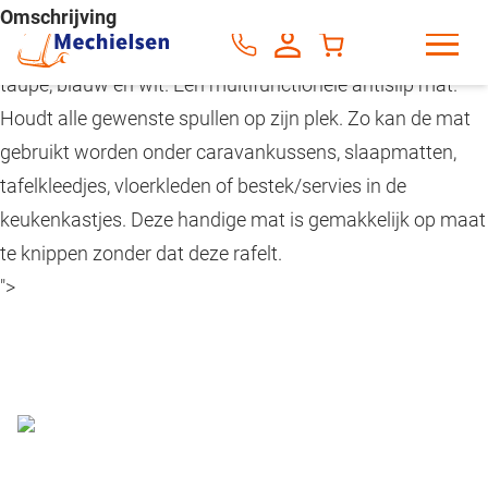
Omschrijving
Omschrijving
Rol van 150x30 centimeter in de kleuren zwart, grijs,
taupe, blauw en wit. Een multifunctionele antislip mat.
Houdt alle gewenste spullen op zijn plek. Zo kan de mat
gebruikt worden onder caravankussens, slaapmatten,
tafelkleedjes, vloerkleden of bestek/servies in de
keukenkastjes. Deze handige mat is gemakkelijk op maat
te knippen zonder dat deze rafelt.
">