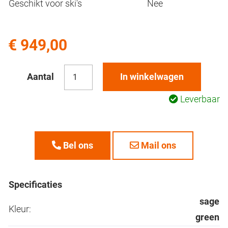
Geschikt voor ski's
Nee
€ 949,00
Aantal
In winkelwagen
Leverbaar
Bel ons
Mail ons
Specificaties
sage
Kleur:
green