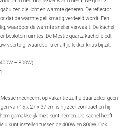
ervoor dat u het toch lekker warm heeft. De quartz
sbuizen die licht en warmte generen. De reflector
or dat de warmte gelijkmatig verdeeld wordt. Een
ig, waardoor de warmte sneller verwaait. De kachel
or besloten ruimtes. De Mestic quartz kachel biedt
voertuig, waardoor u er altijd lekker knus bij zit.
(400W – 800W)
g
n Mestic meeneemt op vakantie zult u daar zeker geen
ngen van 15 x 27 x 37 cm is hij zeer compact en hij
 u hem gemakkelijk mee kunt nemen. De kachel heeft
e u kunt instellen tussen de 400W en 800W. Ook