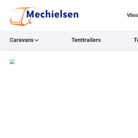
Vlis
Caravans
Tenttrailers
T