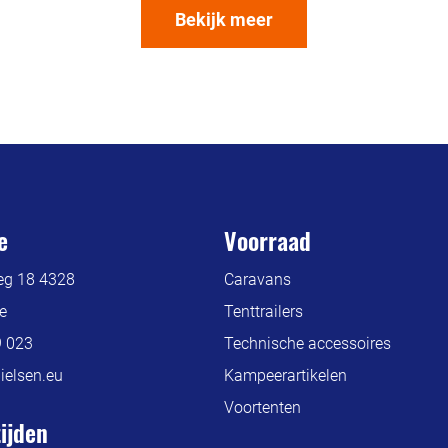
Bekijk meer
e
Voorraad
g 18 4328
Caravans
e
Tenttrailers
9 023
Technische accessoires
elsen.eu
Kampeerartikelen
Voortenten
ijden