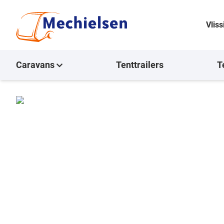
Vlis
Caravans
Tenttrailers
T