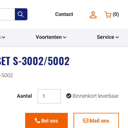
Contact
(
0
)
n
Voortenten
Service
ET S-3002/5002
S-5002
Aantal
Binnenkort leverbaar
Bel ons
Mail ons