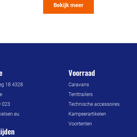
Bekijk meer
e
Voorraad
g 18 4328
Caravans
e
Tenttrailers
9 023
Technische accessoires
elsen.eu
Kampeerartikelen
Voortenten
ijden