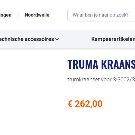
singen
|
Noordwelle
echnische accessoires
Kampeerartikele
TRUMA KRAANS
trumkraanset voor S-3002/
€ 262,00