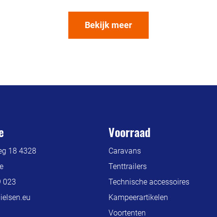
Bekijk meer
e
Voorraad
g 18 4328
Caravans
e
Tenttrailers
9 023
Technische accessoires
elsen.eu
Kampeerartikelen
Voortenten